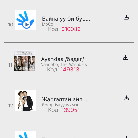
Байна уу би бурхан байна
10
MoCo
Код:
010086
Ayandaa /бадаг/
11
Vandebo, The Wasabies
Код:
149313
Жаргалтай айл манайх /бадаг/
12
Болд Чулуунчимэг
Код:
139051