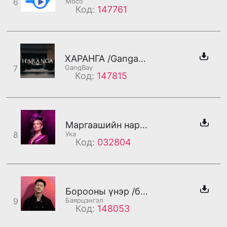
6
Moco
Код:
147761
ХАРАНГА /Gangaa хэсэг/
7
GangBay
Код:
147815
Маргаашийн нарлуу хамт аялах уу (бадаг)
8
Ука
Код:
032804
Борооны үнэр /бадаг/
9
Баярцэнгэл
Код:
148053