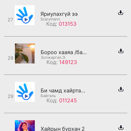
Яриулахгүй ээ
27
Scarymann
Код:
013153
Бороо хааяа /бадаг/
28
Золжаргал.Э
Код:
149123
Би чамд хайртай киноны ая
29
Байгаль
Код:
011245
Хайрын бурхан 2