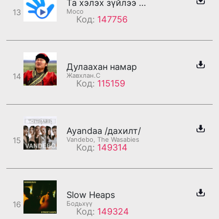
Та хэлэх зүйлээ мессежээр үлдээнэ үү.
13
Moco
Код:
147756
Дулаахан намар
14
Жавхлан.С
Код:
115159
Ayandaa /дахилт/
15
Vandebo, The Wasabies
Код:
149314
Slow Heaps
16
Бодьхүү
Код:
149324