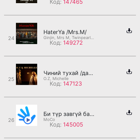
Код:
147465
HaterYa /Mrs.M/
24
Ginjin, Mrs M, Twinpearly, Gana
Код:
149272
Чиний тухай /дахилт/
25
O.Z, Michelle
Код:
147123
Би түр завгүй байгаа тул тань руу эргээд холбогдъё
26
MoCo
Код:
145005