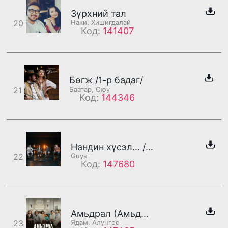
Зүрхний тал
20
Наки, Хишигдалай
Код:
141407
Бөгж /1-р бадаг/
21
Баатар, Оюу
Код:
144346
Нандин хүсэл... /бадаг/
22
Guys
Код:
147680
Амьдрал (Амьдрал - OST) /Ядам хэсэг/
23
Ядам, Алунгоо