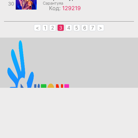
30
Сарантуяа
Код:
129219
<
1
2
3
4
5
6
7
>
Зохиогчийн эрхийг хуулийн дагуу Мобиком групп
эзэмшинэ.
Лавлах утас 2222