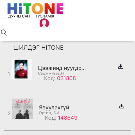
ДУУНЫ САН
ТУСЛАМЖ
ШИЛДЭГ HITONE
Цээжинд нуугдсан амраг
1
Сэржмятав.Н
Код:
031808
Явуулахгүй
2
Оргил, S.A
Код:
148649