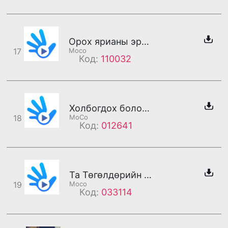
Орох ярианы эрх хаагдсан байна
17
Moco
Код:
110032
Холбогдох боломжтой байна
18
МоСо
Код:
012641
Та Төгөлдөрийн утсанд холбогдлоо
19
Moco
Код:
033114