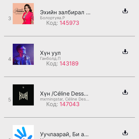
Эхийн залбирал /бадаг/
3
Болортуяа.Р
Код:
145973
Хүн уул
4
Ганболд.П
Код:
143189
Хүн /Céline Dessberg хэсэг/
5
mxrningstar, Céline Dessberg
Код:
147043
Уучлаарай, Би амарч байна