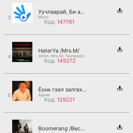
Уучлаарай, Би амарч байна
3
Moco
Код:
147761
HaterYa /Mrs.M/
4
Ginjin, Mrs M, Twinpearly, Gana
Код:
149272
Ёонк гээл залгах юмаа
5
Aдьяa
Код:
129221
Boomerang /Becca хэсэг/