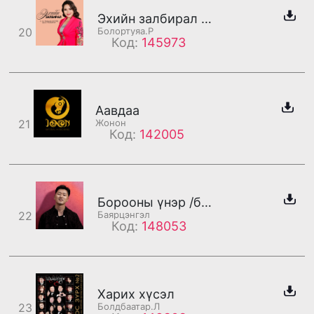
Эхийн залбирал /бадаг/
20
Болортуяа.Р
Код:
145973
Аавдаа
21
Жонон
Код:
142005
Борооны үнэр /бадаг/
22
Баярцэнгэл
Код:
148053
Харих хүсэл
23
Болдбаатар.Л