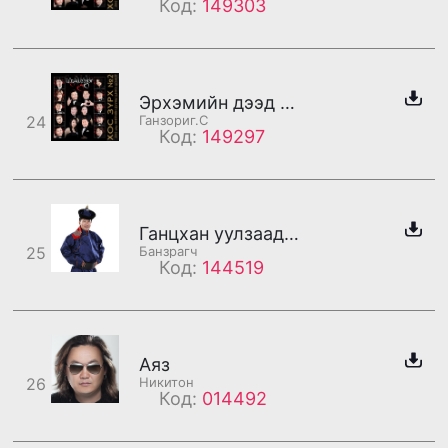
Код:
149303
Эрхэмийн дээд ээж минь /бадаг/
24
Ганзориг.С
Код:
149297
Ганцхан уулзаад тэврүүлэхсэн
25
Банзрагч
Код:
144519
Аяз
26
Никитон
Код:
014492