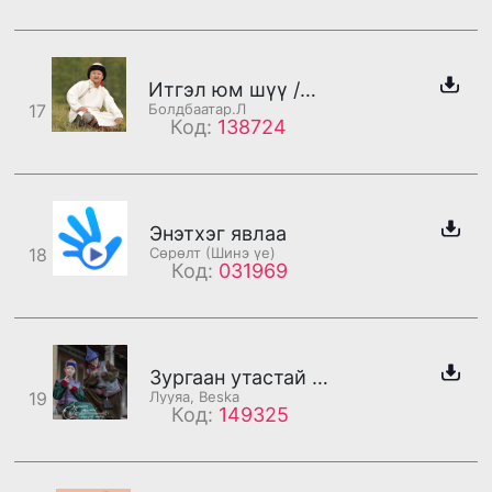
Итгэл юм шүү /дахилт/
17
Болдбаатар.Л
Код:
138724
Энэтхэг явлаа
18
Сөрөлт (Шинэ үе)
Код:
031969
Зургаан утастай банзан гитар /1-р бадаг/
19
Лууяа, Beska
Код:
149325