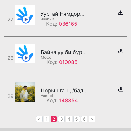
Ууртай Нямдорж (хошин)
27
Чаапий
Код:
036165
Байна уу би бурхан байна
28
MoCo
Код:
010086
Цорын ганц /бадаг/
29
Vandebo
Код:
148854
<
1
2
3
4
5
6
>