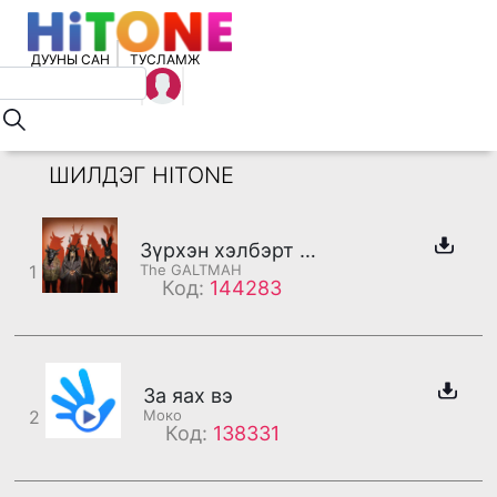
ДУУНЫ САН
ТУСЛАМЖ
ШИЛДЭГ HITONE
Зүрхэн хэлбэрт бороо
1
The GALTMAH
Код:
144283
За яах вэ
2
Моко
Код:
138331