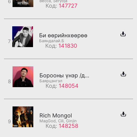
6
Becca, Seryoja
Код:
147727
Би өөрийнхөөрөө
7
Баяндалай.Б
Код:
141830
Борооны үнэр /дахилт/
8
Баярцэнгэл
Код:
148054
Rich Mongol
9
MagGod, Cili, Ginjin
Код:
148258