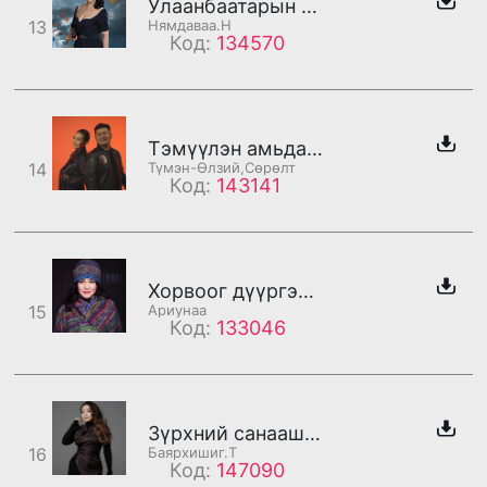
Улаанбаатарын тухай дуу
13
Нямдаваа.Н
Код:
134570
Тэмүүлэн амьдарна/Түмэн-Өлзий /
14
Түмэн-Өлзий,Сөрөлт
Код:
143141
Хорвоог дүүргэж дэргэд байгаарай (дахилт)
15
Ариунаа
Код:
133046
Зүрхний санаашрал /бадаг/
16
Баярхишиг.Т
Код:
147090