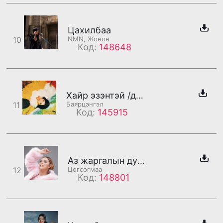
Цахилбаа
10
NMN, Жонон
Код:
148648
Хайр эзэнтэй /дахилт/
11
Баярцэнгэл
Код:
145915
Аз жаргалын дуу /дахилт/
12
Цогсогмаа
Код:
148801