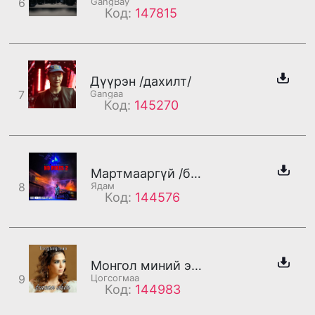
6
GangBay
Код:
147815
Дүүрэн /дахилт/
7
Gangaa
Код:
145270
Мартмааргүй /бадаг/
8
Ядам
Код:
144576
Монгол миний эх орон
9
Цогсогмаа
Код:
144983