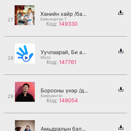
Ханийн хайр /бадаг/
27
Баянжаргал.Т
Код:
149330
Уучлаарай, Би амарч байна
28
Moco
Код:
147761
Борооны үнэр /дахилт/
29
Баярцэнгэл
Код:
148054
Амьдралын бэлэг (дахилт)