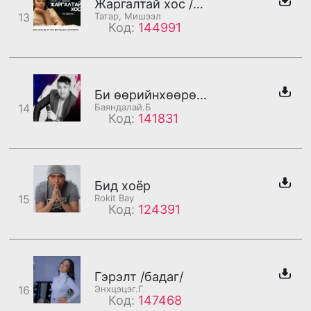
Жаргалтай хос /Мишээл/
13
Татар, Мишээл
Код:
144991
Би өөрийнхөөрөө /дахилт/
14
Баяндалай.Б
Код:
141831
Бид хоёр
15
Rokit Bay
Код:
124391
Гэрэлт /бадаг/
16
Энхцэцэг.Г
Код:
147468