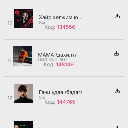
Хайр хөгжим юм уу
10
Ука
Код:
134556
MAMA /дахилт/
11
LIMIT KING, BLU
Код:
148149
Ганц удаа /бадаг/
12
O.Z
Код:
144765