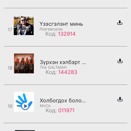
Үзэсгэлэнт минь
17
Лхагвасүрэн
Код:
132914
Зүрхэн хэлбэрт бороо
18
The GALTMAH
Код:
144283
Холбогдох боломжгүй байна
19
МоСо
Код:
011971