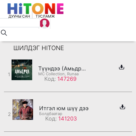
ДУУНЫ САН
ТУСЛАМЖ
ШИЛДЭГ HITONE
Түүндээ (Амьдрал - OST) /дахилт/
1
MC Collection, Runaa
Код:
147269
Итгэл юм шүү дээ
2
Болдбаатар
Код:
141203