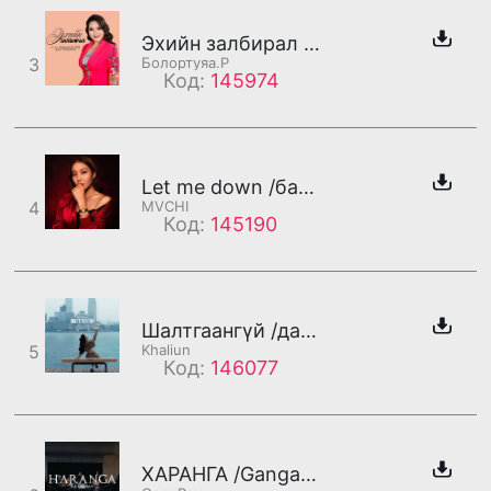
Эхийн залбирал /дахилт/
3
Болортуяа.Р
Код:
145974
Let me down /бадаг/
4
MVCHI
Код:
145190
Шалтгаангүй /дахилт/
5
Khaliun
Код:
146077
ХАРАНГА /Gangaa хэсэг/