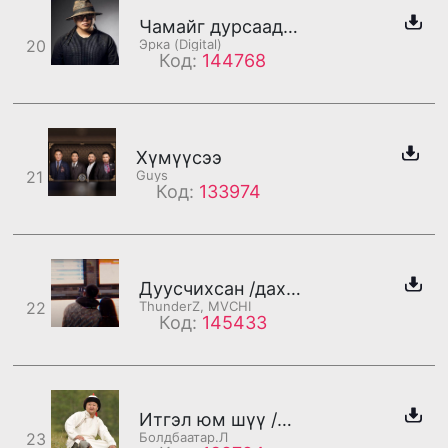
Чамайг дурсаад /бадаг/
20
Эрка (Digital)
Код:
144768
Хүмүүсээ
21
Guys
Код:
133974
Дуусчихсан /дахилт/
22
ThunderZ, MVCHI
Код:
145433
Итгэл юм шүү /дахилт/
23
Болдбаатар.Л