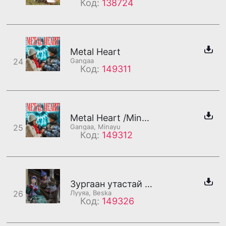
Код:
138724
Metal Heart
24
Gangaa
Код:
149311
Metal Heart /Minayu/
25
Gangaa, Minayu
Код:
149312
Зургаан утастай банзан гитар /2-р бадаг/
26
Лууяа, Beska
Код:
149326