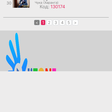
30
Чука (Харанга)
Код:
130174
<
1
2
3
4
5
>
Зохиогчийн эрхийг хуулийн дагуу Мобиком групп
эзэмшинэ.
Лавлах утас 2222