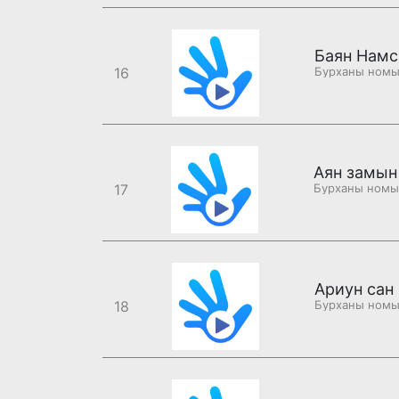
Баян Намс
16
Аян замын
17
Ариун сан
18