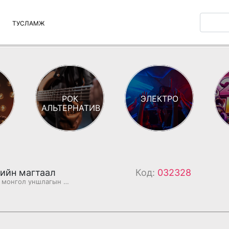
ТУСЛАМЖ
РОК
ЭЛЕКТРО
АЛЬТЕРНАТИВ
рийн магтаал
Код:
032328
Бурханы номын монгол уншлагын судар