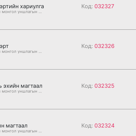
эртийн хариулга
Код:
032327
Бурханы номын монгол уншлагын судар
эрт
Код:
032326
Бурханы номын монгол уншлагын судар
ь эхийн магтаал
Код:
032325
Бурханы номын монгол уншлагын судар
н магтаал
Код:
032324
Бурханы номын монгол уншлагын судар