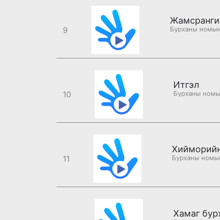
Жамсранги
9
Итгэл
10
Хийморийн
11
Хамаг бур