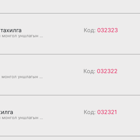
тахилга
Код:
032323
Бурханы номын монгол уншлагын судар
Код:
032322
Бурханы номын монгол уншлагын судар
хилга
Код:
032321
Бурханы номын монгол уншлагын судар