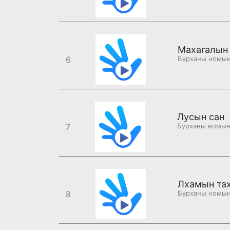
Махагалын 
6
Лусын сан
7
Лхамын та
8