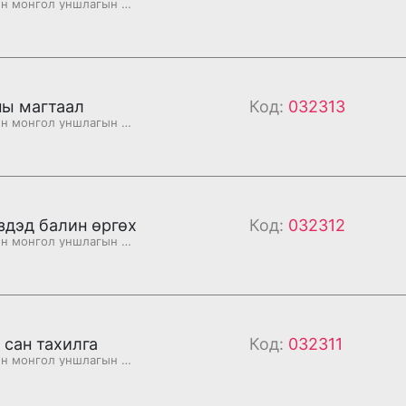
Бурханы номын монгол уншлагын судар
ны магтаал
Код:
032313
Бурханы номын монгол уншлагын судар
здэд балин өргөх
Код:
032312
Бурханы номын монгол уншлагын судар
 сан тахилга
Код:
032311
Бурханы номын монгол уншлагын судар