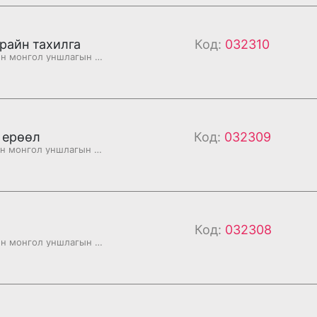
райн тахилга
Код:
032310
Бурханы номын монгол уншлагын судар
 ерөөл
Код:
032309
Бурханы номын монгол уншлагын судар
Код:
032308
Бурханы номын монгол уншлагын судар