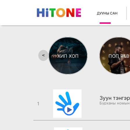
ДУУНЫ САН
<
ХИП ХОП
ПОП R&B
Зуун тэнгэ
1