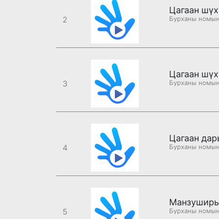
Цагаан шүх
2
Цагаан шүх
3
Цагаан дар
4
Манзуширы
5