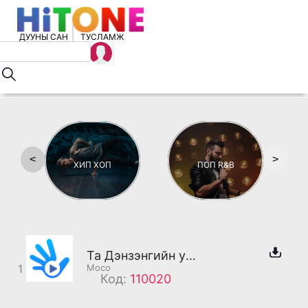
ДУУНЫ САН
ТУСЛАМЖ
<
>
ХИП ХОП
ПОП R&B
Та Дэнзэнгийн утсанд холбогдлоо
1
Moco
Код:
110020