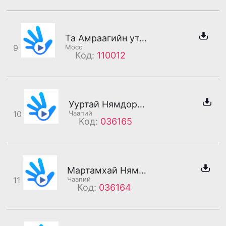
Та Амраагийн утсанд холбогдлоо
9
Moco
Код:
110012
Ууртай Нямдорж (хошин)
10
Чаапий
Код:
036165
Мартамхай Нямдорж (хошин)
11
Чаапий
Код:
036164