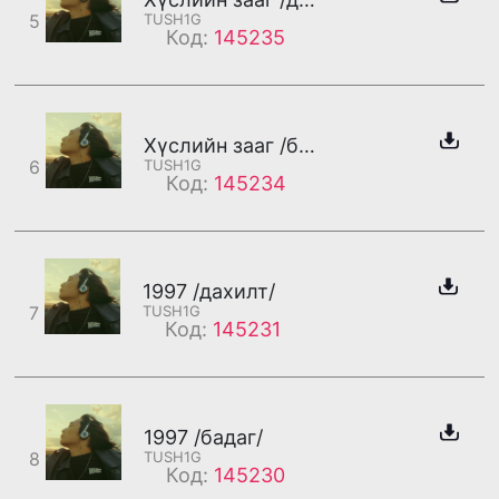
5
TUSH1G
Код:
145235
Хүслийн зааг /бадаг/
6
TUSH1G
Код:
145234
1997 /дахилт/
7
TUSH1G
Код:
145231
1997 /бадаг/
8
TUSH1G
Код:
145230