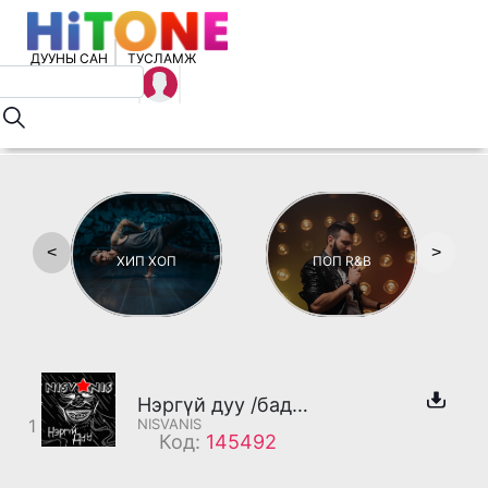
ДУУНЫ САН
ТУСЛАМЖ
<
>
ХИП ХОП
ПОП R&B
Нэргүй дуу /бадаг/
1
NISVANIS
Код:
145492