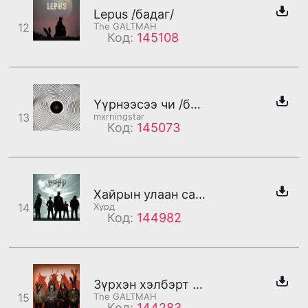
Lepus /бадаг/
12
The GALTMAH
Код:
145108
Үүрнээсээ чи /бадаг/
13
mxrningstar
Код:
145073
Хайрын улаан сарнай
14
Хурд
Код:
144982
Зүрхэн хэлбэрт бороо
15
The GALTMAH
Код:
144283