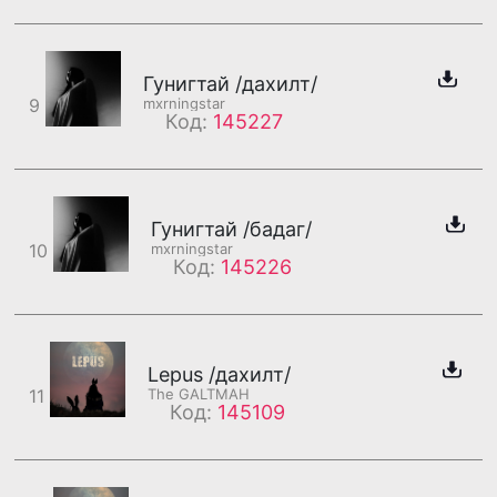
Гунигтай /дахилт/
9
mxrningstar
Код:
145227
Гунигтай /бадаг/
10
mxrningstar
Код:
145226
Lepus /дахилт/
11
The GALTMAH
Код:
145109