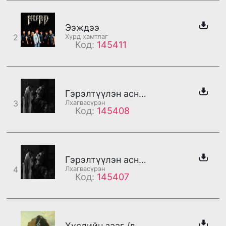
Ээждээ
2
Хурд хамтлаг
Код:
145411
Гэрэлтүүлэн асна /дахилт/
3
Лхагвасүрэн
Код:
145408
Гэрэлтүүлэн асна /бадаг/
4
Лхагвасүрэн
Код:
145407
Хүслийн зааг /дахилт/