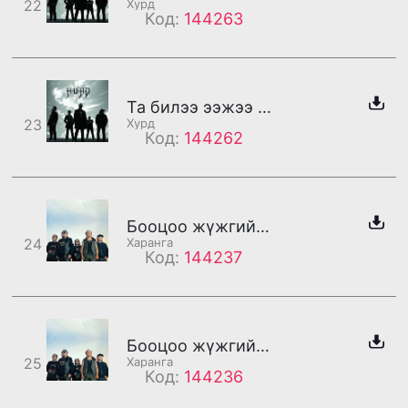
22
Хурд
Код:
144263
Та билээ ээжээ /бадаг/
23
Хурд
Код:
144262
Бооцоо жүжгийн дуу /дахилт/
24
Харанга
Код:
144237
Бооцоо жүжгийн дуу /бадаг/
25
Харанга
Код:
144236