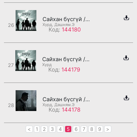
Сайхан бүсгүй /дахилт/
26
Хурд, Дашням.Э
Код:
144180
Сайхан бүсгүй /Хурд/
27
Хурд
Код:
144179
Сайхан бүсгүй /Дашням/
28
Хурд, Дашням.Э
Код:
144178
<
1
2
3
4
5
6
7
8
9
>