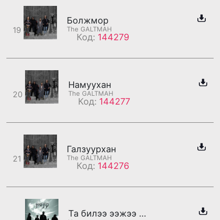
Болжмор
19
The GALTMAH
Код:
144279
Намуухан
20
The GALTMAH
Код:
144277
Галзуурхан
21
The GALTMAH
Код:
144276
Та билээ ээжээ /дахилт/