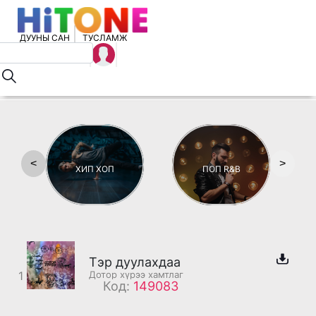
ДУУНЫ САН
ТУСЛАМЖ
<
>
ХИП ХОП
ПОП R&B
Тэр дуулахдаа
1
Дотор хүрээ хамтлаг
Код:
149083