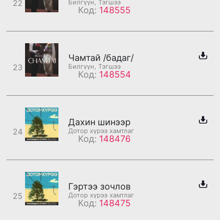
22
Билгүүн, Тэгшээ
Код:
148555
Чамтай /бадаг/
23
Билгүүн, Тэгшээ
Код:
148554
Дахин шинээр
24
Дотор хүрээ хамтлаг
Код:
148476
Гэртээ зочлов
25
Дотор хүрээ хамтлаг
Код:
148475