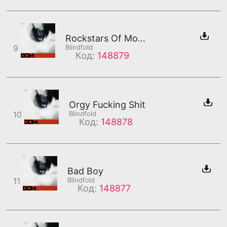
Rockstars Of Mongolia Will Never Innovate
9
Blindfold
Код:
148879
Orgy Fucking Shit
10
Blindfold
Код:
148878
Bad Boy
11
Blindfold
Код:
148877