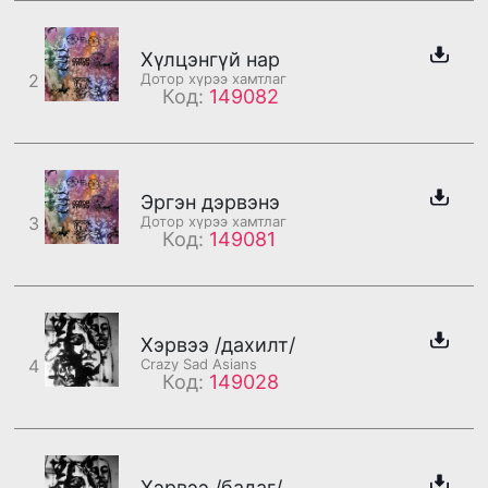
Хүлцэнгүй нар
2
Дотор хүрээ хамтлаг
Код:
149082
Эргэн дэрвэнэ
3
Дотор хүрээ хамтлаг
Код:
149081
Хэрвээ /дахилт/
4
Crazy Sad Asians
Код:
149028
Хэрвээ /бадаг/