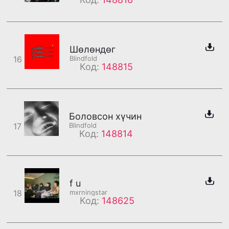
Шөлөндөг
16
Blindfold
Код:
148815
Боловсон хүчин
17
Blindfold
Код:
148814
f u
18
mxrningstar
Код:
148625