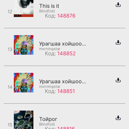
This is it
12
Blindfold
Код:
148876
Урагшаа хойшоо /дахилт/
13
mxrningstar
Код:
148852
Урагшаа хойшоо /бадаг/
14
mxrningstar
Код:
148851
Тойрог
15
Blindfold
Код:
148816