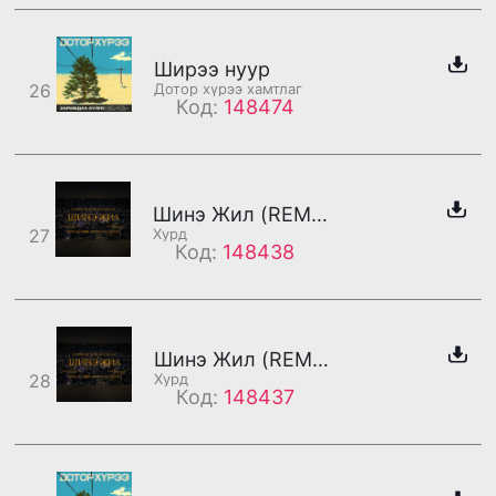
Ширээ нуур
26
Дотор хүрээ хамтлаг
Код:
148474
Шинэ Жил (REMASTERED 2025) /дахилт/
27
Хурд
Код:
148438
Шинэ Жил (REMASTERED 2025) /бадаг/
28
Хурд
Код:
148437