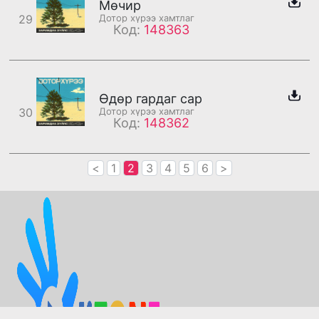
Мөчир
29
Дотор хүрээ хамтлаг
Код:
148363
Өдөр гардаг сар
30
Дотор хүрээ хамтлаг
Код:
148362
<
1
2
3
4
5
6
>