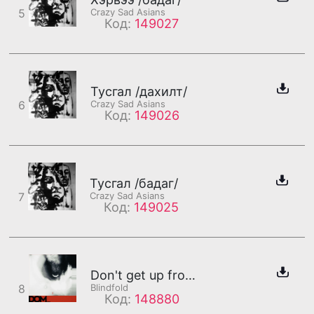
5
Crazy Sad Asians
Код:
149027
Тусгал /дахилт/
6
Crazy Sad Asians
Код:
149026
Тусгал /бадаг/
7
Crazy Sad Asians
Код:
149025
Don't get up from your bed until i leave , Ergo
8
Blindfold
Код:
148880