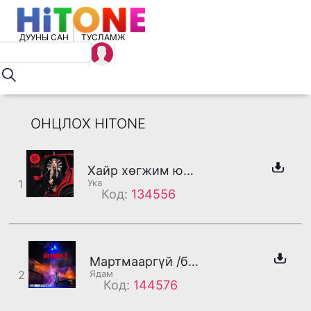
ДУУНЫ САН
ТУСЛАМЖ
ОНЦЛОХ HITONE
Хайр хөгжим юм уу
1
Ука
Код:
134556
Мартмааргүй /бадаг/
2
Ядам
Код:
144576