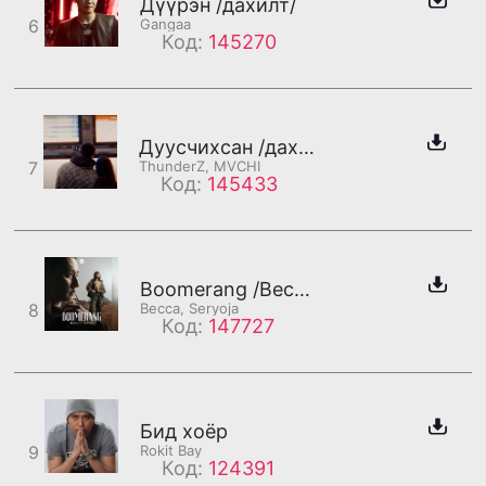
Дүүрэн /дахилт/
6
Gangaa
Код:
145270
Дуусчихсан /дахилт/
7
ThunderZ, MVCHI
Код:
145433
Boomerang /Becca хэсэг/
8
Becca, Seryoja
Код:
147727
Бид хоёр
9
Rokit Bay
Код:
124391