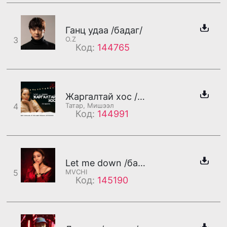
Ганц удаа /бадаг/
3
O.Z
Код:
144765
Жаргалтай хос /Мишээл/
4
Татар, Мишээл
Код:
144991
Let me down /бадаг/
5
MVCHI
Код:
145190